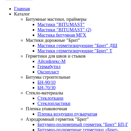
Главная
Каталог
Битумные мастики, праймеры
Мастики "BITUMAST"
Мастики "BITUMAST" (2)
Мастика битумная МГХ
Мастики дорожные "Брит"
Мастики герметизирующие "Брит" ДШ
Мастики герметизирующие "Брит" Т
Герметики для швов и стыков
Айсифлекс-М
Гермабутил
Оксипласт
Битумы строительные
БН-90/10
БН-70/30
Стекло-материалы
Стеклоткани
Стеклопластики
Пленка упаковочная
Пленка воздушно пузырчатая
Аэродромный герметик "Брит"
Битумно-полимерный герметик "Брит" БП-Г
Битумно-полимерные герметики «Брит-