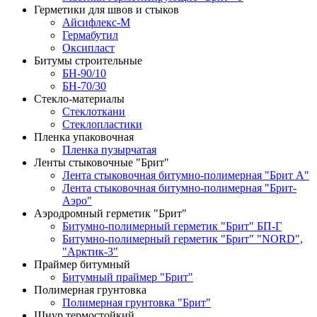
Герметики для швов и стыков
Айсифлекс-М
Гермабутил
Оксипласт
Битумы строительные
БН-90/10
БН-70/30
Стекло-материалы
Стеклоткани
Стеклопластики
Пленка упаковочная
Пленка пузырчатая
Ленты стыковочные "Брит"
Лента стыковочная битумно-полимерная "Брит А"
Лента стыковочная битумно-полимерная "Брит-
Аэро"
Аэродромный герметик "Брит"
Битумно-полимерный герметик "Брит" БП-Г
Битумно-полимерный герметик "Брит" "NORD",
"Арктик-3"
Праймер битумный
Битумный праймер "Брит"
Полимерная грунтовка
Полимерная грунтовка "Брит"
Шнур термостойкий