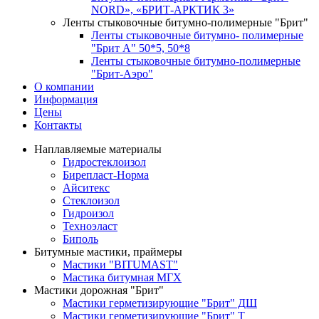
NORD», «БРИТ-АРКТИК 3»
Ленты стыковочные битумно-полимерные "Брит"
Ленты стыковочные битумно- полимерные
"Брит А" 50*5, 50*8
Ленты стыковочные битумно-полимерные
"Брит-Аэро"
О компании
Информация
Цены
Контакты
Наплавляемые материалы
Гидростеклоизол
Бирепласт-Норма
Айситекс
Стеклоизол
Гидроизол
Техноэласт
Биполь
Битумные мастики, праймеры
Мастики "BITUMAST"
Мастика битумная МГХ
Мастики дорожная "Брит"
Мастики герметизирующие "Брит" ДШ
Мастики герметизирующие "Брит" Т