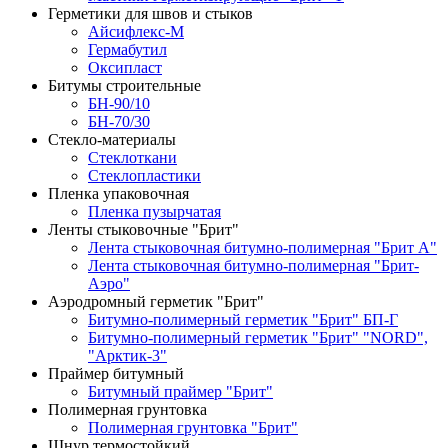
Герметики для швов и стыков
Айсифлекс-М
Гермабутил
Оксипласт
Битумы строительные
БН-90/10
БН-70/30
Стекло-материалы
Стеклоткани
Стеклопластики
Пленка упаковочная
Пленка пузырчатая
Ленты стыковочные "Брит"
Лента стыковочная битумно-полимерная "Брит А"
Лента стыковочная битумно-полимерная "Брит-
Аэро"
Аэродромный герметик "Брит"
Битумно-полимерный герметик "Брит" БП-Г
Битумно-полимерный герметик "Брит" "NORD",
"Арктик-3"
Праймер битумный
Битумный праймер "Брит"
Полимерная грунтовка
Полимерная грунтовка "Брит"
Шнур термостойкий