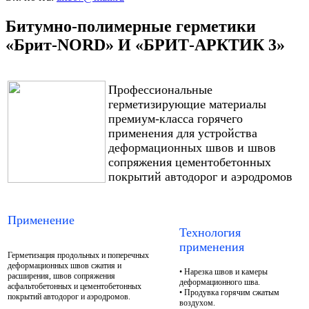
Битумно-полимерные герметики
«Брит-NORD» И «БРИТ-АРКТИК 3»
Профессиональные
герметизирующие материалы
премиум-класса горячего
применения для устройства
деформационных швов и швов
сопряжения цементобетонных
покрытий автодорог и аэродромов
Применение
Технология
применения
Герметизация продольных и поперечных
деформационных швов сжатия и
• Нарезка швов и камеры
расширения, швов сопряжения
деформационного шва.
асфальтобетонных и цементобетонных
• Продувка горячим сжатым
покрытий автодорог и аэродромов.
воздухом.