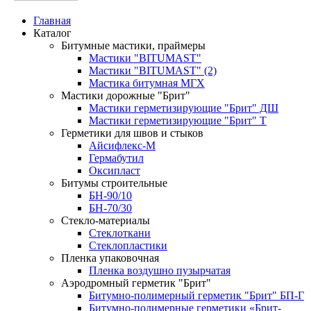
Главная
Каталог
Битумные мастики, праймеры
Мастики "BITUMAST"
Мастики "BITUMAST" (2)
Мастика битумная МГХ
Мастики дорожные "Брит"
Мастики герметизирующие "Брит" ДШ
Мастики герметизирующие "Брит" Т
Герметики для швов и стыков
Айсифлекс-М
Гермабутил
Оксипласт
Битумы строительные
БН-90/10
БН-70/30
Стекло-материалы
Стеклоткани
Стеклопластики
Пленка упаковочная
Пленка воздушно пузырчатая
Аэродромный герметик "Брит"
Битумно-полимерный герметик "Брит" БП-Г
Битумно-полимерные герметики «Брит-