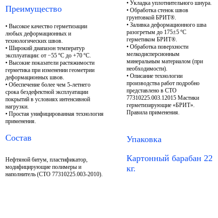
• Укладка уплотнительного шнура.
Преимущество
• Обработка стенок швов
грунтовкой БРИТ®.
• Заливка деформационного шва
• Высокое качество герметизации
разогретым до 175±5 ºС
любых деформационных и
герметиком БРИТ®.
технологических швов.
• Обработка поверхности
• Широкий диапазон температур
мелкодисперсионным
эксплуатации: от −55 ºС до +70 ºС.
минеральным материалом (при
• Высокие показатели растяжимости
необходимости).
герметика при изменении геометрии
• Описание технологии
деформационных швов.
производства работ подробно
• Обеспечение более чем 5-летнего
представлено в СТО
срока бездефектной эксплуатации
77310225.003.12015 Мастики
покрытий в условиях интенсивной
герметизирующие «БРИТ».
нагрузки.
Правила применения.
• Простая унифицированная технология
применения.
Состав
Упаковка
Картонный барабан 22
Нефтяной битум, пластификатор,
модифицирующие полимеры и
кг.
наполнитель (СТО 77310225.003-2010).