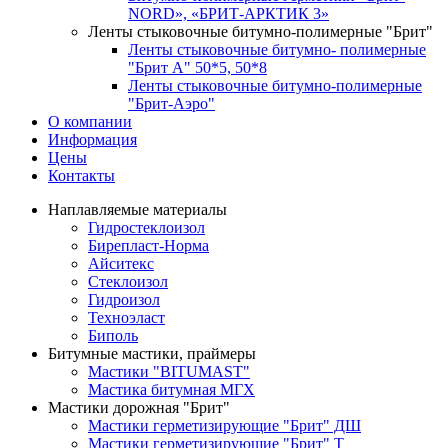
NORD», «БРИТ-АРКТИК 3»
Ленты стыковочные битумно-полимерные "Брит"
Ленты стыковочные битумно- полимерные
"Брит А" 50*5, 50*8
Ленты стыковочные битумно-полимерные
"Брит-Аэро"
О компании
Информация
Цены
Контакты
Наплавляемые материалы
Гидростеклоизол
Бирепласт-Норма
Айситекс
Стеклоизол
Гидроизол
Техноэласт
Биполь
Битумные мастики, праймеры
Мастики "BITUMAST"
Мастика битумная МГХ
Мастики дорожная "Брит"
Мастики герметизирующие "Брит" ДШ
Мастики герметизирующие "Брит" Т